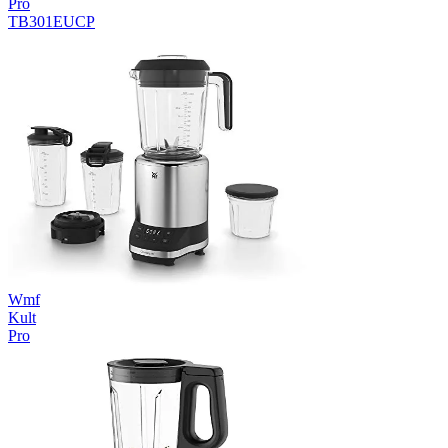
Pro
TB301EUCP
Wmf
Kult
Pro