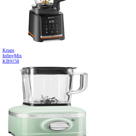
Krups
InfinyMix
KB9158