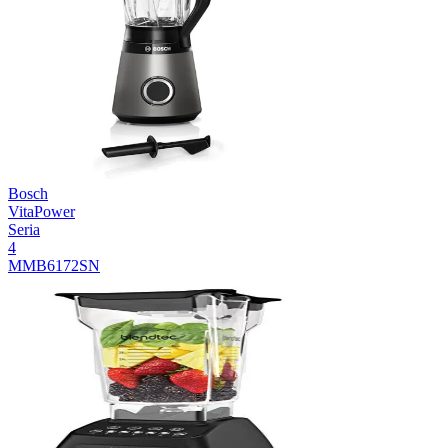
Bosch
VitaPower
Seria
4
MMB6172SN