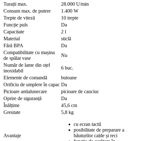
Turații max.
28.000 U/min
Consum max. de putere
1.400 W
Trepte de viteză
10 trepte
Funcție puls
Da
Capacitate
2 l
Material
sticlă
Fără BPA
Da
Compatibilitate cu mașina
Nu
de spălat vase
Număr de lame din oțel
6 buc.
inoxidabil
Elemente de comandă
butoane
Orificiu de umplere în capac
Da
Picioare antialunecare
picioare de cauciuc
Oprire de siguranță
Da
Înălțime
45,6 cm
Greutate
5,8 kg
cu ecran tactil
posibilitate de preparare a
Avantaje
băuturilor calde și reci