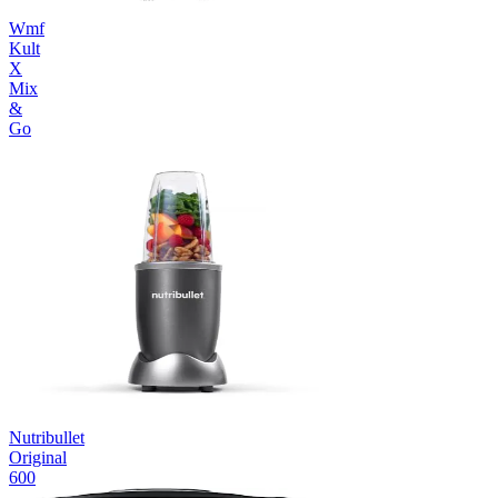
Wmf
Kult
X
Mix
&
Go
Nutribullet
Original
600