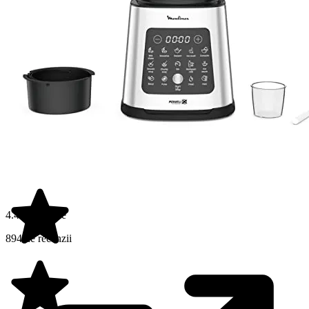
4.4 din 5 stele
894 de recenzii