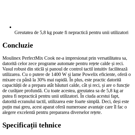
Greutatea de 5,8 kg poate fi nepractică pentru unii utilizatori
Concluzie
Moulinex PerfectMix Cook ne-a impresionat prin versatilitatea sa,
datorită celor zece programe automate pentru rețete calde și reci.
Vasul robust din sticlă și panoul de control tactil intuitiv facilitează
utilizarea. Cu o putere de 1400 W și lame Powelix eficiente, oferă o
mixare cu până la 30% mai rapidă. În plus, este practic datorită
capacității de a prepara atât băuturi calde, cât și reci, și are o funcție
de curățare profundă. Cu toate acestea, greutatea sa de 5,8 kg ar
putea fi nepractică pentru unii utilizatori. În ciuda acestui fapt,
datorită ecranului tactil, utilizarea este foarte simplă. Deci, deși este
puțin mai greu, acest aparat oferă numeroase avantaje care îl fac o
alegere excelentă pentru prepararea diverselor rețete.
Specificații tehnice