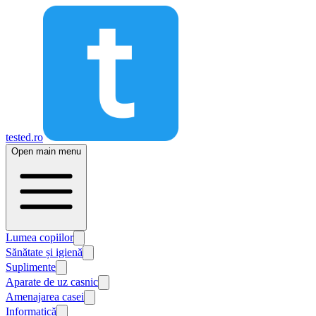
tested.ro
Open main menu
Lumea copiilor
Sănătate și igienă
Suplimente
Aparate de uz casnic
Amenajarea casei
Informatică