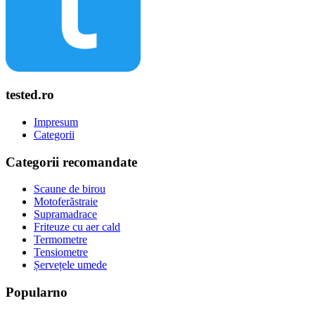
tested.ro
Impresum
Categorii
Categorii recomandate
Scaune de birou
Motoferăstraie
Supramadrace
Friteuze cu aer cald
Termometre
Tensiometre
Șervețele umede
Popularno