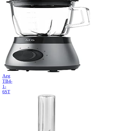
Aeg
TB4-
1-
6ST