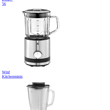
56
Wmf
Kitchenminis