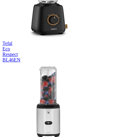
Tefal
Eco
Respect
BL46EN