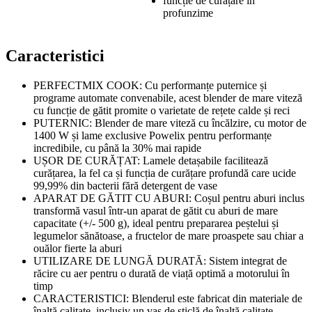
funcție de curățare în
profunzime
Caracteristici
PERFECTMIX COOK: Cu performanțe puternice și
programe automate convenabile, acest blender de mare viteză
cu funcție de gătit promite o varietate de rețete calde și reci
PUTERNIC: Blender de mare viteză cu încălzire, cu motor de
1400 W și lame exclusive Powelix pentru performanțe
incredibile, cu până la 30% mai rapide
UȘOR DE CURĂȚAT: Lamele detașabile facilitează
curățarea, la fel ca și funcția de curățare profundă care ucide
99,99% din bacterii fără detergent de vase
APARAT DE GĂTIT CU ABURI: Coșul pentru aburi inclus
transformă vasul într-un aparat de gătit cu aburi de mare
capacitate (+/- 500 g), ideal pentru prepararea peștelui și
legumelor sănătoase, a fructelor de mare proaspete sau chiar a
ouălor fierte la aburi
UTILIZARE DE LUNGĂ DURATĂ: Sistem integrat de
răcire cu aer pentru o durată de viață optimă a motorului în
timp
CARACTERISTICI: Blenderul este fabricat din materiale de
înaltă calitate, inclusiv un vas de sticlă de înaltă calitate,