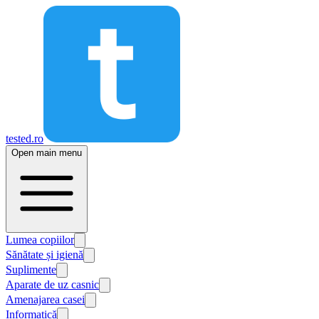
tested.ro
Open main menu
Lumea copiilor
Sănătate și igienă
Suplimente
Aparate de uz casnic
Amenajarea casei
Informatică