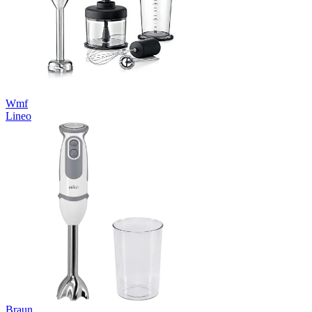
Wmf
Lineo
Braun