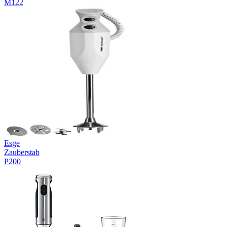
M122
Esge
Zauberstab
P200