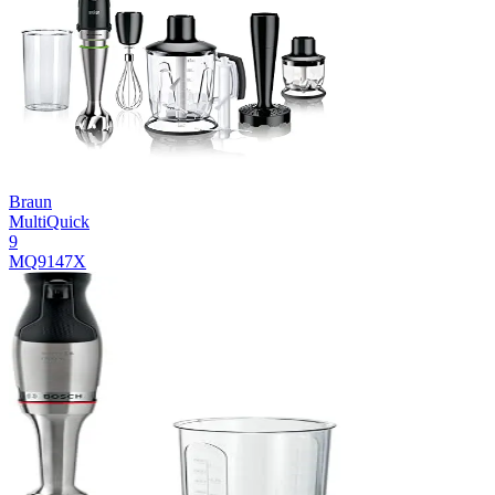
Braun
MultiQuick
9
MQ9147X