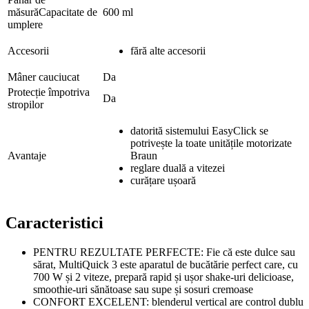
măsurăCapacitate de
600 ml
umplere
Accesorii
fără alte accesorii
Mâner cauciucat
Da
Protecție împotriva
Da
stropilor
datorită sistemului EasyClick se
potrivește la toate unitățile motorizate
Avantaje
Braun
reglare duală a vitezei
curățare ușoară
Caracteristici
PENTRU REZULTATE PERFECTE: Fie că este dulce sau
sărat, MultiQuick 3 este aparatul de bucătărie perfect care, cu
700 W și 2 viteze, prepară rapid și ușor shake-uri delicioase,
smoothie-uri sănătoase sau supe și sosuri cremoase
CONFORT EXCELENT: blenderul vertical are control dublu