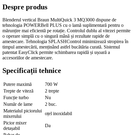
Despre produs
Blenderul vertical Braun MultiQuick 3 MQ3000 dispune de
tehnologia POWERBell PLUS cu o lamă suplimentară pentru o
mărunțire mai eficientă pe rotație. Controlul dublu al vitezei permite
o operare simplă cu o singură mână și rezultate rapide de
amestecare. Tehnologia SPLASHControl minimizează stropirea în
timpul amestecării, menținând astfel bucătăria curată. Sistemul
patentat EasyClick permite schimbarea rapidă și ușoară a
accesoriilor de amestecare.
Specificații tehnice
Putere maximă
700 W
Trepte de viteză
2 trepte
Funcție turbo
Nu
Număr de lame
2 buc.
Materialul piciorului
oțel inoxidabil
mixerului
Picior mixer
Da
detașabil
Pahar de