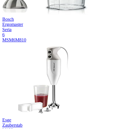
Bosch
Ergomaster
Seria
6
MSM6M810
Esge
Zauberstab