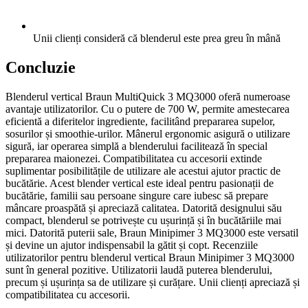
Unii clienți consideră că blenderul este prea greu în mână
Concluzie
Blenderul vertical Braun MultiQuick 3 MQ3000 oferă numeroase
avantaje utilizatorilor. Cu o putere de 700 W, permite amestecarea
eficientă a diferitelor ingrediente, facilitând prepararea supelor,
sosurilor și smoothie-urilor. Mânerul ergonomic asigură o utilizare
sigură, iar operarea simplă a blenderului facilitează în special
prepararea maionezei. Compatibilitatea cu accesorii extinde
suplimentar posibilitățile de utilizare ale acestui ajutor practic de
bucătărie. Acest blender vertical este ideal pentru pasionații de
bucătărie, familii sau persoane singure care iubesc să prepare
mâncare proaspătă și apreciază calitatea. Datorită designului său
compact, blenderul se potrivește cu ușurință și în bucătăriile mai
mici. Datorită puterii sale, Braun Minipimer 3 MQ3000 este versatil
și devine un ajutor indispensabil la gătit și copt. Recenziile
utilizatorilor pentru blenderul vertical Braun Minipimer 3 MQ3000
sunt în general pozitive. Utilizatorii laudă puterea blenderului,
precum și ușurința sa de utilizare și curățare. Unii clienți apreciază și
compatibilitatea cu accesorii.