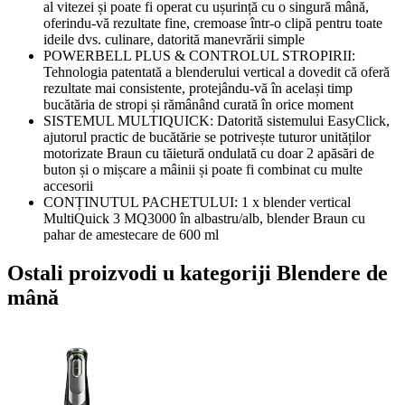
al vitezei și poate fi operat cu ușurință cu o singură mână,
oferindu-vă rezultate fine, cremoase într-o clipă pentru toate
ideile dvs. culinare, datorită manevrării simple
POWERBELL PLUS & CONTROLUL STROPIRII:
Tehnologia patentată a blenderului vertical a dovedit că oferă
rezultate mai consistente, protejându-vă în același timp
bucătăria de stropi și rămânând curată în orice moment
SISTEMUL MULTIQUICK: Datorită sistemului EasyClick,
ajutorul practic de bucătărie se potrivește tuturor unităților
motorizate Braun cu tăietură ondulată cu doar 2 apăsări de
buton și o mișcare a mâinii și poate fi combinat cu multe
accesorii
CONȚINUTUL PACHETULUI: 1 x blender vertical
MultiQuick 3 MQ3000 în albastru/alb, blender Braun cu
pahar de amestecare de 600 ml
Ostali proizvodi u kategoriji Blendere de
mână