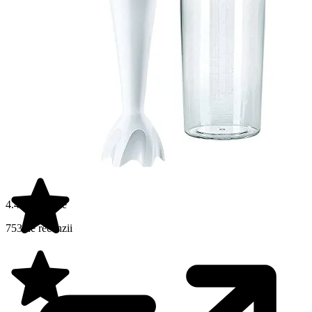
4.4 din 5 stele
753 de recenzii