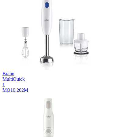
Braun
MultiQuick
1
MQ10.202M