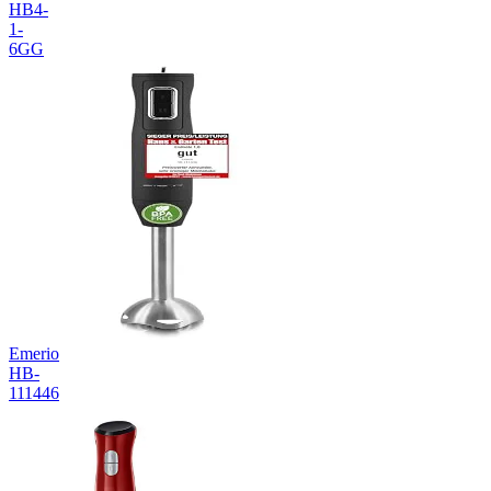
HB4-
1-
6GG
Emerio
HB-
111446