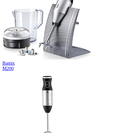
Bamix
M200