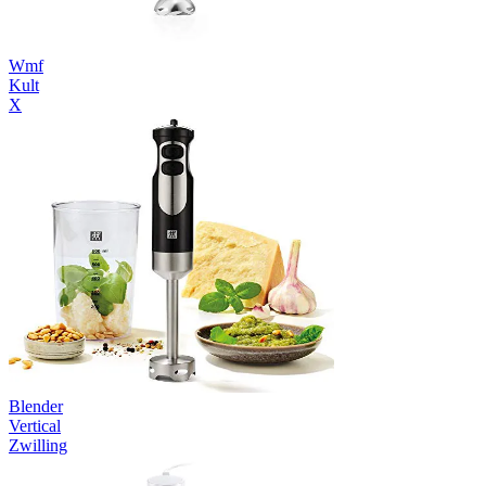
Wmf
Kult
X
Blender
Vertical
Zwilling