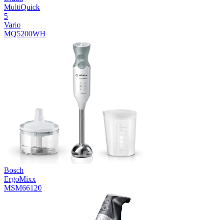
MultiQuick
5
Vario
MQ5200WH
Bosch
ErgoMixx
MSM66120