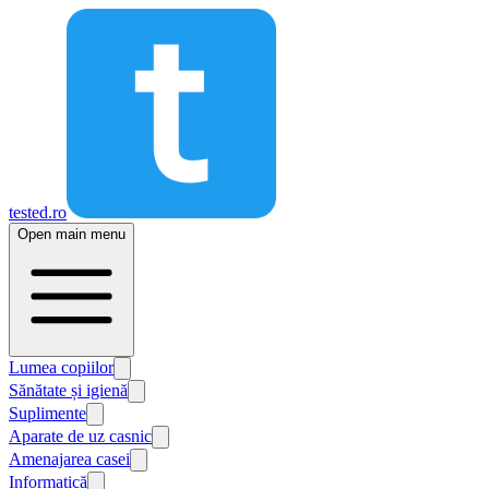
tested.ro
Open main menu
Lumea copiilor
Sănătate și igienă
Suplimente
Aparate de uz casnic
Amenajarea casei
Informatică