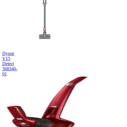
Dyson
V15
Detect
368340-
01