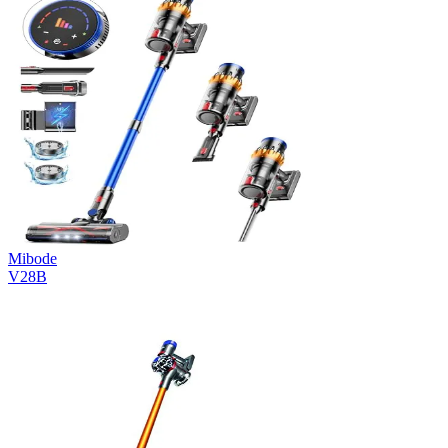
Mibode
V28B