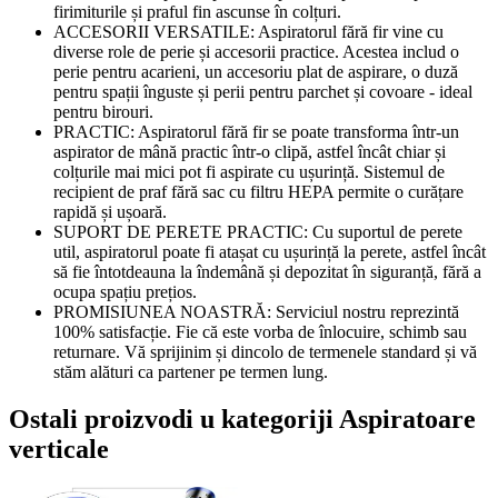
firimiturile și praful fin ascunse în colțuri.
ACCESORII VERSATILE: Aspiratorul fără fir vine cu
diverse role de perie și accesorii practice. Acestea includ o
perie pentru acarieni, un accesoriu plat de aspirare, o duză
pentru spații înguste și perii pentru parchet și covoare - ideal
pentru birouri.
PRACTIC: Aspiratorul fără fir se poate transforma într-un
aspirator de mână practic într-o clipă, astfel încât chiar și
colțurile mai mici pot fi aspirate cu ușurință. Sistemul de
recipient de praf fără sac cu filtru HEPA permite o curățare
rapidă și ușoară.
SUPORT DE PERETE PRACTIC: Cu suportul de perete
util, aspiratorul poate fi atașat cu ușurință la perete, astfel încât
să fie întotdeauna la îndemână și depozitat în siguranță, fără a
ocupa spațiu prețios.
PROMISIUNEA NOASTRĂ: Serviciul nostru reprezintă
100% satisfacție. Fie că este vorba de înlocuire, schimb sau
returnare. Vă sprijinim și dincolo de termenele standard și vă
stăm alături ca partener pe termen lung.
Ostali proizvodi u kategoriji Aspiratoare
verticale