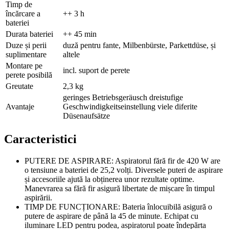
Timp de
încărcare a
++ 3 h
bateriei
Durata bateriei
++ 45 min
Duze și perii
duză pentru fante, Milbenbürste, Parkettdüse, și
suplimentare
altele
Montare pe
incl. suport de perete
perete posibilă
Greutate
2,3 kg
geringes Betriebsgeräusch dreistufige
Avantaje
Geschwindigkeitseinstellung viele diferite
Düsenaufsätze
Caracteristici
PUTERE DE ASPIRARE: Aspiratorul fără fir de 420 W are
o tensiune a bateriei de 25,2 volți. Diversele puteri de aspirare
și accesoriile ajută la obținerea unor rezultate optime.
Manevrarea sa fără fir asigură libertate de mișcare în timpul
aspirării.
TIMP DE FUNCȚIONARE: Bateria înlocuibilă asigură o
putere de aspirare de până la 45 de minute. Echipat cu
iluminare LED pentru podea, aspiratorul poate îndepărta