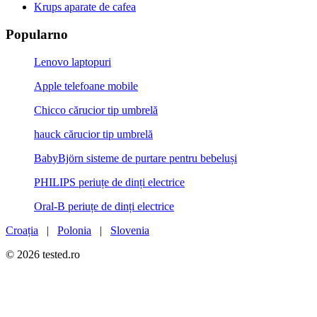
Krups aparate de cafea
Popularno
Lenovo laptopuri
Apple telefoane mobile
Chicco cărucior tip umbrelă
hauck cărucior tip umbrelă
BabyBjörn sisteme de purtare pentru bebeluși
PHILIPS periuțe de dinți electrice
Oral-B periuțe de dinți electrice
Croația
|
Polonia
|
Slovenia
© 2026 tested.ro