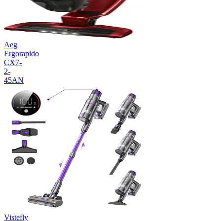
Aeg
Ergorapido
CX7-
2-
45AN
Vistefly