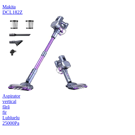
Makita
DCL182Z
Aspirator
vertical
fără
fir
Lubluelu
25000Pa