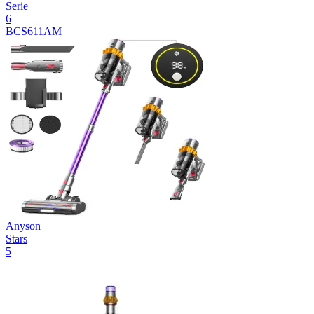
Serie
6
BCS611AM
Anyson
Stars
5