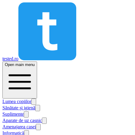
tested.ro
Open main menu
Lumea copiilor
Sănătate și igienă
Suplimente
Aparate de uz casnic
Amenajarea casei
Informatică