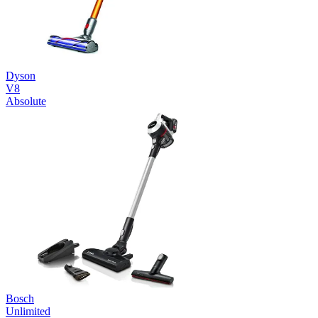
Dyson
V8
Absolute
Bosch
Unlimited