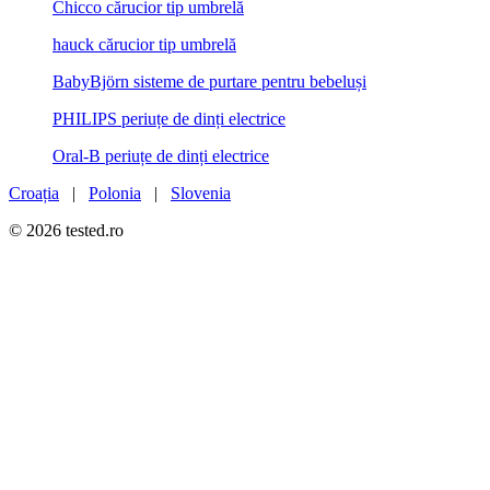
Chicco cărucior tip umbrelă
hauck cărucior tip umbrelă
BabyBjörn sisteme de purtare pentru bebeluși
PHILIPS periuțe de dinți electrice
Oral-B periuțe de dinți electrice
Croația
|
Polonia
|
Slovenia
© 2026 tested.ro