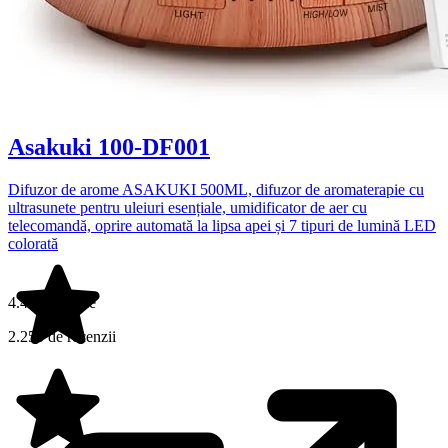
Asakuki 100-DF001
Difuzor de arome ASAKUKI 500ML, difuzor de aromaterapie cu
ultrasunete pentru uleiuri esențiale, umidificator de aer cu
telecomandă, oprire automată la lipsa apei și 7 tipuri de lumină LED
colorată
4.4 din 5 stele
2.250 de recenzii