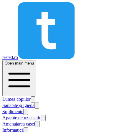
tested.ro
Open main menu
Lumea copiilor
Sănătate și igienă
Suplimente
Aparate de uz casnic
Amenajarea casei
Informatică